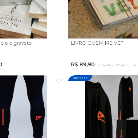
o e o graveto
LIVRO QUEM ME VÊ?
0
R$ 89,90
3x de R$ 29,97 sem juros
Novidade