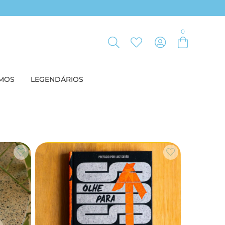
Entre com email ou cpf/cnpj
0
Criar nova conta
MOS
LEGENDÁRIOS