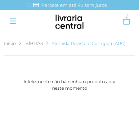
Parcele em até 4x sem juros
0
Entre com email ou cpf/cnpj
Criar nova conta
Início
BÍBLIAS
Almeida Revista e Corrigida (ARC)
Infelizmente não há nenhum produto aqui
neste momento