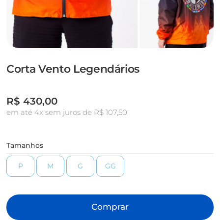
Corta Vento Legendários
R$
430,00
em até 4x sem juros de R$ 107,50
Tamanhos
P
M
G
GG
Comprar