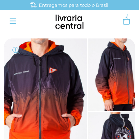
Entregamos para todo o Brasil
Parcele em até 4x sem juros
0
Entre com email ou cpf/cnpj
Criar nova conta