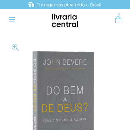
Entregamos para todo o Brasil
Parcele em até 4x sem juros
0
Entre com email ou cpf/cnpj
Criar nova conta