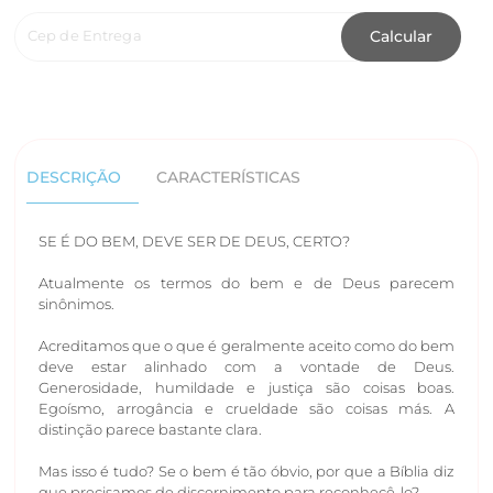
Cep de Entrega
Calcular
DESCRIÇÃO
CARACTERÍSTICAS
SE É DO BEM, DEVE SER DE DEUS, CERTO?
Atualmente os termos do bem e de Deus parecem
sinônimos.
Acreditamos que o que é geralmente aceito como do bem
deve estar alinhado com a vontade de Deus.
Generosidade, humildade e justiça são coisas boas.
Egoísmo, arrogância e crueldade são coisas más. A
distinção parece bastante clara.
Mas isso é tudo? Se o bem é tão óbvio, por que a Bíblia diz
que precisamos de discernimento para reconhecê-lo?